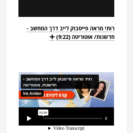
רותי מראה פייסבוק לייב דרך המחשב -
יש
חדשנות/ אוטוריטה (9:22)
E
x
להקליק
p
a
אינטר
n
לצפייה
d
בסרטון