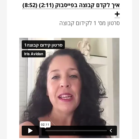
יש
איך לקדם קבוצה בפייסבוק (2:11) (8:52)
להקליק
E
x
אינטר
סרטון מס' 1 לקידום קבוצה
p
a
לצפייה
n
בסרטון
d