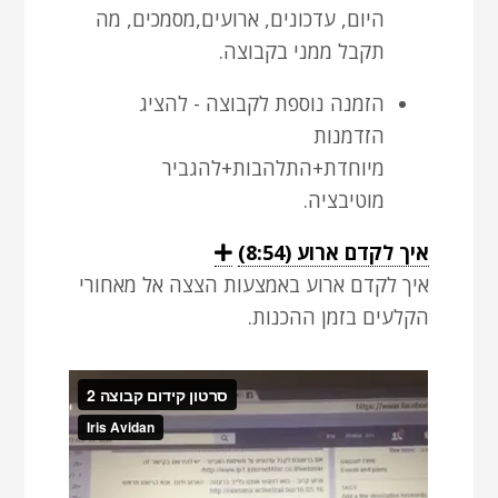
היום, עדכונים, ארועים,מסמכים, מה
תקבל ממני בקבוצה.
הזמנה נוספת לקבוצה - להציג
הזדמנות
מיוחדת+התלהבות+להגביר
מוטיבציה.
יש
איך לקדם ארוע (8:54)
E
x
להקליק
איך לקדם ארוע באמצעות הצצה אל מאחורי
p
a
אינטר
הקלעים בזמן ההכנות.
n
לצפייה
d
בסרטון