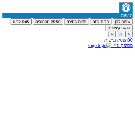
נגישות
שחור לבן
חדות כהה
חדות בהירה
הפסק הבהובים
פונט קריא
הדגש קישורים
א
א
א
הפסק נגישות
מסופק ע"י: