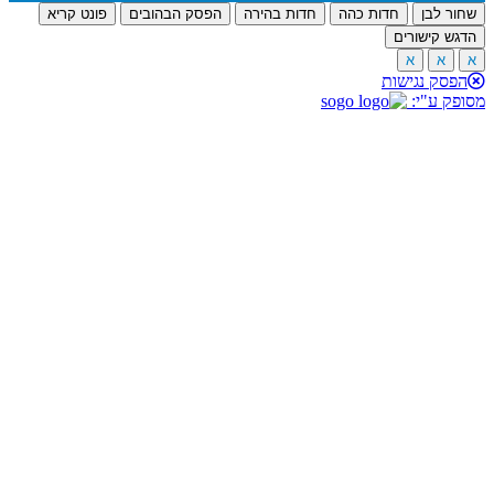
שחור לבן
חדות כהה
חדות בהירה
הפסק הבהובים
פונט קריא
הדגש קישורים
א
א
א
הפסק נגישות
מסופק ע"י: