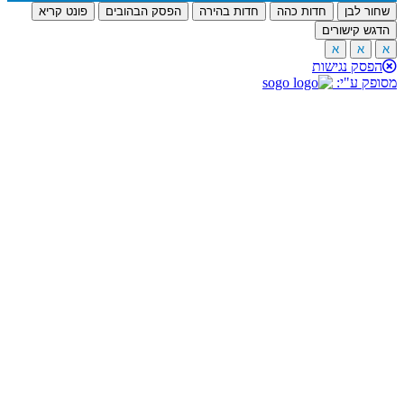
שחור לבן
חדות כהה
חדות בהירה
הפסק הבהובים
פונט קריא
הדגש קישורים
א
א
א
הפסק נגישות
מסופק ע"י: