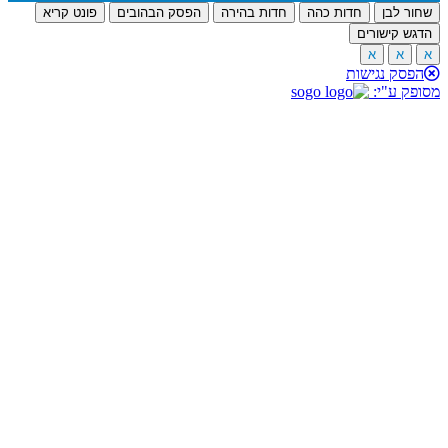
שחור לבן
חדות כהה
חדות בהירה
הפסק הבהובים
פונט קריא
הדגש קישורים
א
א
א
הפסק נגישות
מסופק ע"י: