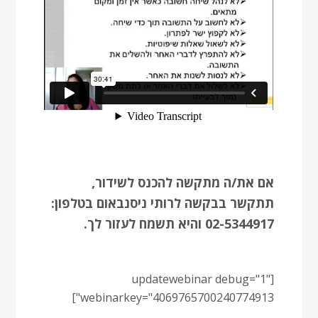
אם את/ה מתקשה להכנס לשידור,
תתקשר בבקשה לרותי ניסנבאום בטלפון:
02-5344917 והיא תשמח לעזור לך.
[updatewebinar debug="1"
webinarkey="4069765700240774913"]